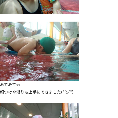
みてみて👀
顔つけや潜りも上手にできました(*’ω’*)