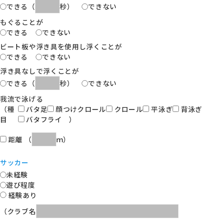
できる
（
秒）
できない
もぐることが
できる
できない
ビート板や浮き具を使用し浮くことが
できる
できない
浮き具なしで浮くことが
できる
（
秒）
できない
我流で泳げる
（種
バタ足
顔つけクロール
クロール
平泳ぎ
背泳ぎ
目
バタフライ ）
距離
（
ｍ）
サッカー
未経験
遊び程度
経験あり
（クラブ名