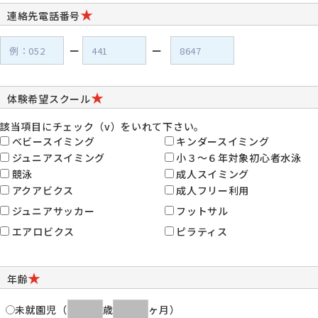
★
連絡先電話番号
ー
ー
★
体験希望スクール
該当項目にチェック（v）をいれて下さい。
ベビースイミング
キンダースイミング
ジュニアスイミング
小３～６年対象初心者水泳
競泳
成人スイミング
アクアビクス
成人フリー利用
ジュニアサッカー
フットサル
エアロビクス
ピラティス
★
年齢
未就園児
（
歳
ヶ月）