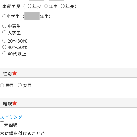
未就学児（
年少
年中
年長
）
小学生
（
年生）
中高生
大学生
20～30代
40～50代
60代以上
★
性別
男性
女性
★
経験
スイミング
未経験
水に顔を付けることが