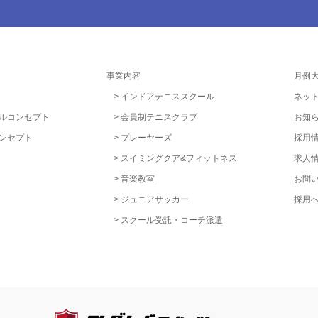
事業内容
月例
インドアテニススクール
ネッ
ルコンセプト
会員制テニスクラブ
お知
ンセプト
プレーヤーズ
採用
スイミングクア&フィットネス
求人
音楽教室
お問
ジュニアサッカー
採用
スクール受託・コーチ派遣