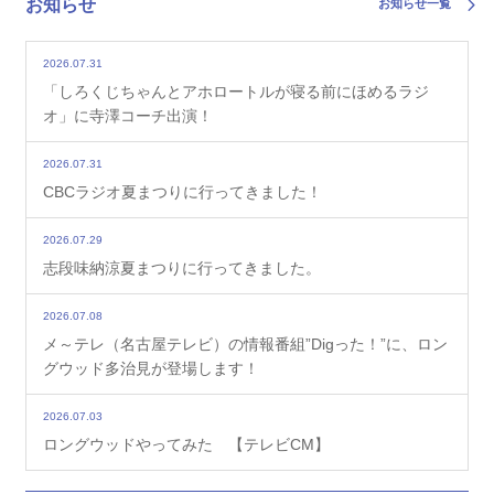
お知らせ
お知らせ一覧
2026.07.29
志段味納涼夏まつりに行ってきました。
2026.07.31
「しろくじちゃんとアホロートルが寝る前にほめるラジ
2026.07.29
７月杯 女子ダブルス水OVER50クラス
オ」に寺澤コーチ出演！
2026.07.31
2026.08.03
８月杯 女子ダブルス団体戦（Cクラス）月
CBCラジオ夏まつりに行ってきました！
2026.07.29
志段味納涼夏まつりに行ってきました。
2026.07.08
メ～テレ（名古屋テレビ）の情報番組”Digった！”に、ロン
グウッド多治見が登場します！
2026.07.03
ロングウッドやってみた 【テレビCM】