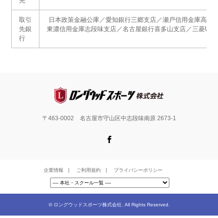
先
取引
日本政策金融公庫／愛知銀行三郷支店／瀬戸信用金庫高蔵
先銀
東濃信用金庫志段味支店／名古屋銀行喜多山支店／三菱UF
行
〒463-0002 名古屋市守山区中志段味南原 2673-1
Facebook
企業情報
ご利用規約
プライバシーポリシー
©
ロングウッドスポーツ株式会社
. All Rights Reserved.