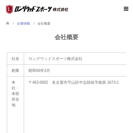
企業情報
会社概要
会社概要
社名
ロングウッドスポーツ株式会社
創業
昭和56年3月
本
〒463-0002 名古屋市守山区中志段味字南原 2673-1
社・
本部
所在
地