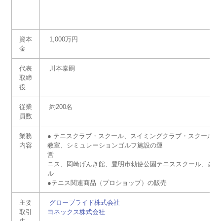
資本
1,000万円
金
代表
川本泰嗣
取締
役
従業
約200名
員数
業務
● テニスクラブ・スクール、スイミングクラブ・スクール
内容
教室、シミュレーションゴルフ施設の運
営 ●受託運営 邦
ニス、岡崎げんき館、豊明市勅使公園テニススクール、多治
●テニス関連商品（プロショップ）の販売
主要
グローブライド株式会社
取引
ヨネックス株式会社