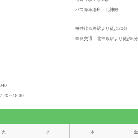
バス降車場所：北神殿
桜井線京終駅より徒歩20分
奈良交通 北神殿駅より徒歩5分
040
:20～18:30
火
水
木
金