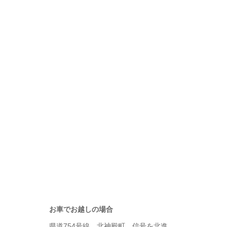
お車でお越しの場合
県道754号線 北神殿町 信号を北進