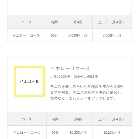
コース
時間
月4回
土・日（月４回）
イエローⅠコース
60分
8,030円／月
8,580円／月
イエローⅡコース
小学校高学年～高校生の経験者
テニスを楽しみたい小学校高学年から高校生
までを対象。テニスの基本を中心に練習し、
無理なく、楽しくレベルアップします。
コース
時間
月4回
土・日（月４回）
イエローⅡコース
80分
10,230／月
10,230／月