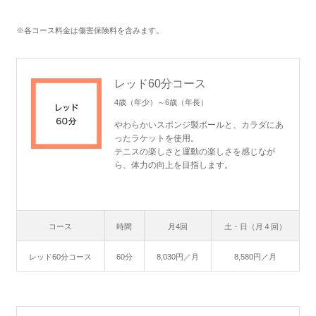
※各コース料金は傷害保険料を含みます。
レッド60分コース
4歳（年少）～6歳（年長）
やわらかいスポンジ製ボールと、カラダにあ
ったラケットを使用。
テニスの楽しさと運動の楽しさを感じなが
ら、体力の向上を目指します。
コース
時間
月4回
土・日（月４回）
レッド60分コース
60分
8,030円／月
8,580円／月