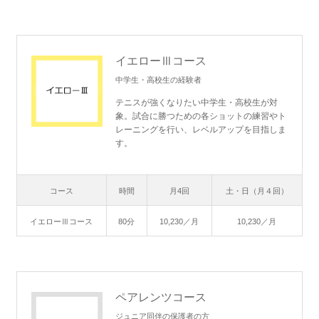
イエローⅢコース
中学生・高校生の経験者
テニスが強くなりたい中学生・高校生が対
象。試合に勝つための各ショットの練習やト
レーニングを行い、レベルアップを目指しま
す。
コース
時間
月4回
土・日（月４回）
イエローⅢコース
80分
10,230／月
10,230／月
ペアレンツコース
ジュニア同伴の保護者の方