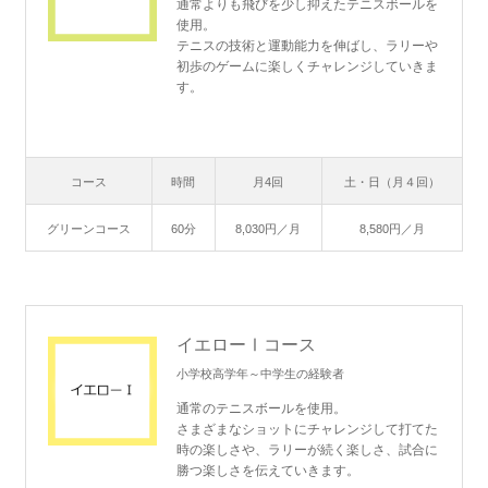
通常よりも飛びを少し抑えたテニスボールを
使用。
テニスの技術と運動能力を伸ばし、ラリーや
初歩のゲームに楽しくチャレンジしていきま
す。
コース
時間
月4回
土・日（月４回）
グリーンコース
60分
8,030円／月
8,580円／月
イエローⅠコース
小学校高学年～中学生の経験者
通常のテニスボールを使用。
さまざまなショットにチャレンジして打てた
時の楽しさや、ラリーが続く楽しさ、試合に
勝つ楽しさを伝えていきます。