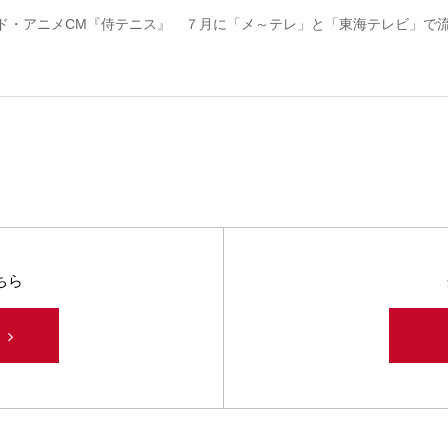
ド・アニメCM『侍テニス』 ７月に「メ～テレ」と「東海テレビ」で
ちら
み