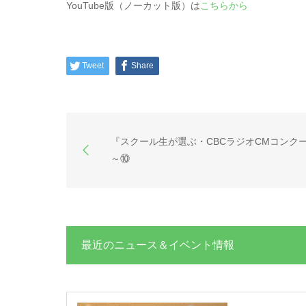
YouTube版（ノーカット版）は
こちらから
Tweet
Share
『スクール生が選ぶ・CBCラジオCMコンク
～⑩
最近のニュース＆イベント情報