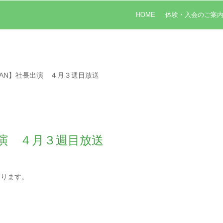
HOME
体験・入会のご案
JAPAN】社長出演 ４月３週目放送
長出演 ４月３週目放送
なります。