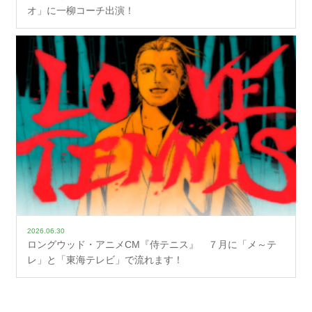
オ」に一柳コーチ出演！
2026.06.30
ロングウッド・アニメCM『侍テニス』 ７月に「メ～テ
レ」と「東海テレビ」で流れます！