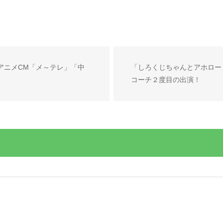
アニメCM「メ～テレ」「中
「しろくじちゃんとアホロー
コーチ２度目の出演！