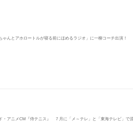
ちゃんとアホロートルが寝る前にほめるラジオ」に一柳コーチ出演！
ド・アニメCM『侍テニス』 ７月に「メ～テレ」と「東海テレビ」で