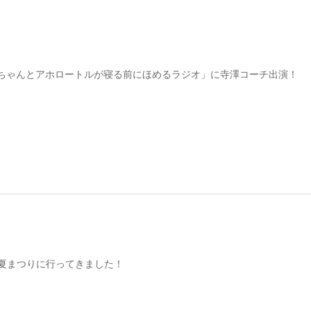
ちゃんとアホロートルが寝る前にほめるラジオ」に寺澤コーチ出演！
オ夏まつりに行ってきました！