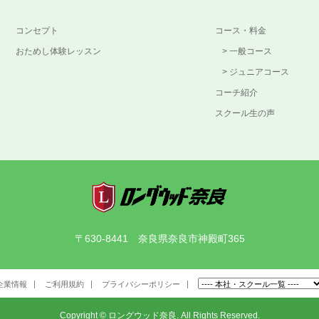
コンセプト
コース・料金
おためし体験レッスン
一般コース
ジュニアコース
コーチ紹介
スクール生の声
〒630-8441 奈良県奈良市神殿町365
企業情報
ご利用規約
プライバシーポリシー
Copyright
©
ロングウッド奈良
. All Rights Reserved.