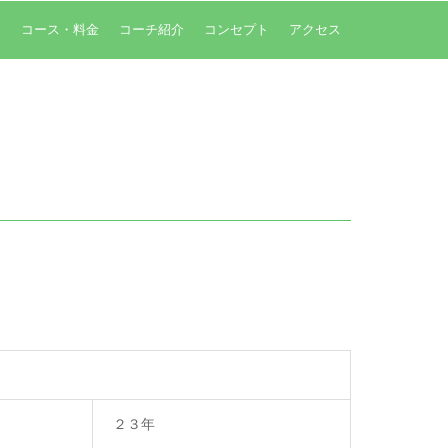
内
コース・料金
コーチ紹介
コンセプト
アクセス
２３年