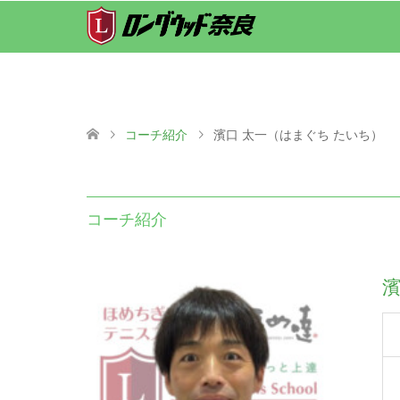
コーチ紹介
濱口 太一（はまぐち たいち）
コーチ紹介
濱