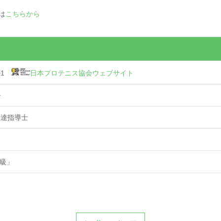
は
こちらから
ル1
日本プロテニス協会ウェブサイト
ル
発達指導士
2級」