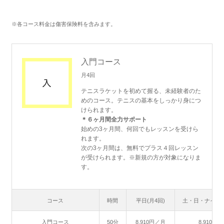
※各コース料金は傷害保険料を含みます。
入門コース
月4回
テニスラケットを初めて握る、未経験者のた
めのコース。テニスの基本をしっかり身につ
けられます。
＊６ヶ月間全力サポート
始めの3ヶ月間、何回でもレッスンを受けら
れます。
次の3ヶ月間は、無料でプラス４回レッスン
が受けられます。※新規の方が対象になりま
す。
コース
時間
平日(月4回)
土・日・ナイター
入門コース
50分
8,910円／月
8,910円