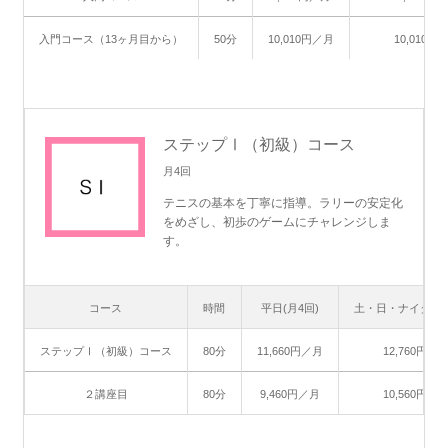
入門コース（13ヶ月目から）
50分
10,010円／月
10,010円
ステップⅠ（初級）コース
月4回
テニスの基本を丁寧に指導。ラリーの安定化
をめざし、初歩のゲームにチャレンジしま
す。
コース
時間
平日(月4回)
土・日・ナイター(
ステップⅠ（初級）コース
80分
11,660円／月
12,760円／
２講座目
80分
9,460円／月
10,560円／