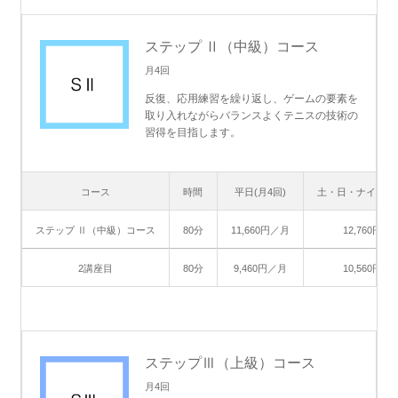
ステップ Ⅱ（中級）コース
月4回
反復、応用練習を繰り返し、ゲームの要素を
取り入れながらバランスよくテニスの技術の
習得を目指します。
コース
時間
平日(月4回)
土・日・ナイター(
ステップ Ⅱ（中級）コース
80分
11,660円／月
12,760円／
2講座目
80分
9,460円／月
10,560円／
ステップⅢ（上級）コース
月4回