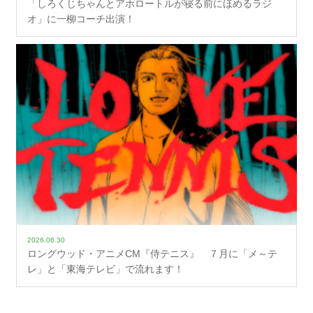
「しろくじちゃんとアホロートルが寝る前にほめるラジ
オ」に一柳コーチ出演！
2026.06.30
ロングウッド・アニメCM『侍テニス』 ７月に「メ～テ
レ」と「東海テレビ」で流れます！