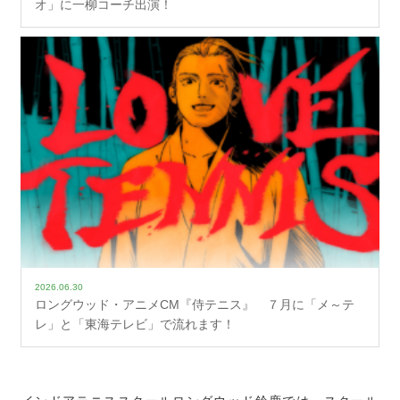
オ」に一柳コーチ出演！
2026.06.30
ロングウッド・アニメCM『侍テニス』 ７月に「メ～テ
レ」と「東海テレビ」で流れます！