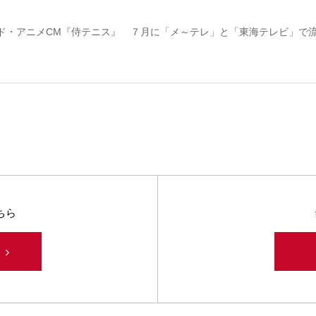
ド・アニメCM『侍テニス』 ７月に「メ～テレ」と「東海テレビ」で
ちら
み