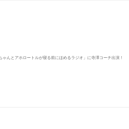
ちゃんとアホロートルが寝る前にほめるラジオ」に寺澤コーチ出演！