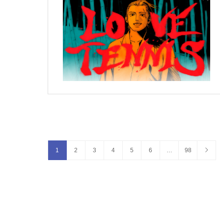
1
2
3
4
5
6
…
98