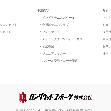
事業内容
月例
インドアテニススクール
ネッ
ルコンセプト
会員制テニスクラブ
お知
ンセプト
プレーヤーズ
採用
スイミングクア&フィットネス
求人
音楽教室
お問
ジュニアサッカー
採用
スクール受託・コーチ派遣
〒463-0002 名古屋市守山区中志段味南原 2673-1