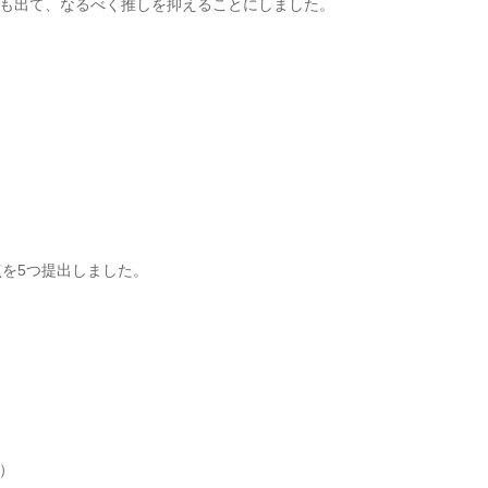
も出て、なるべく推しを抑えることにしました。
点を5つ提出しました。
）