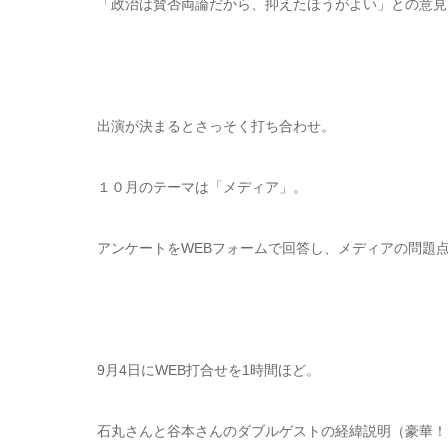
「政治は賛否両論だから、抑えたほうがよい」との意見
出演が決まるとさっそく打ち合わせ。
１０月のテーマは「メディア」。
アンケートをWEBフォームで回答し、メディアの問題
9月4日にWEB打合せを1時間ほど。
石丸さんと谷本さんのダブルゲストの経緯説明（豪華！