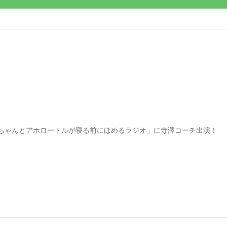
ちゃんとアホロートルが寝る前にほめるラジオ」に寺澤コーチ出演！