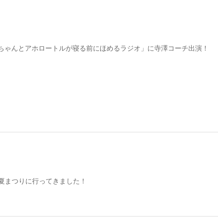
ちゃんとアホロートルが寝る前にほめるラジオ」に寺澤コーチ出演！
オ夏まつりに行ってきました！