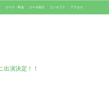
内
コース・料金
コーチ紹介
コンセプト
アクセス
に出演決定！！