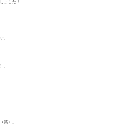
しました！
す。
）。
（笑）。