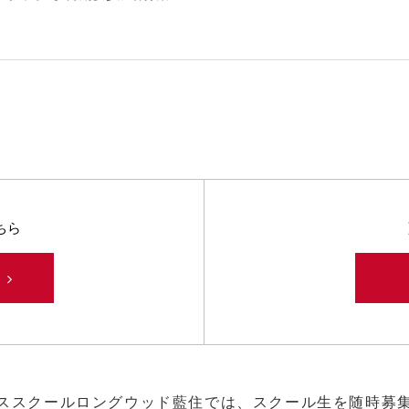
ちら
み
ススクールロングウッド藍住では、スクール生を随時募