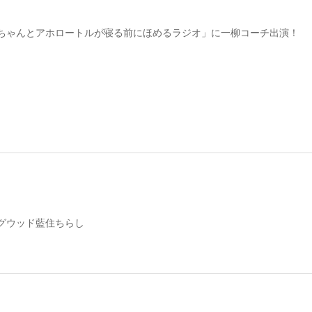
ちゃんとアホロートルが寝る前にほめるラジオ」に一柳コーチ出演！
グウッド藍住ちらし