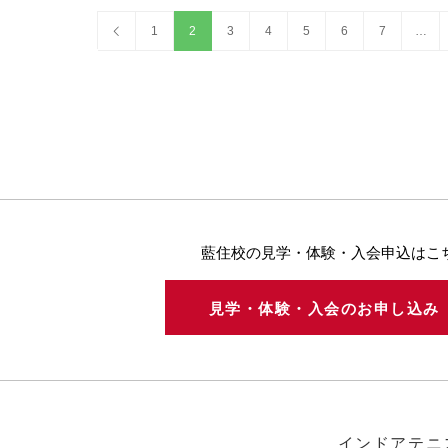
1
2
3
4
5
6
7
…
藍住校の見学・体験・入会申込はこ
見学・体験・入会のお申し込
インドアテニ