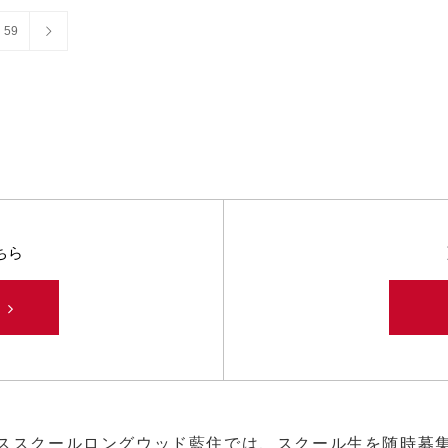
59
ちら
み
ススクールロングウッド藍住では、スクール生を随時募