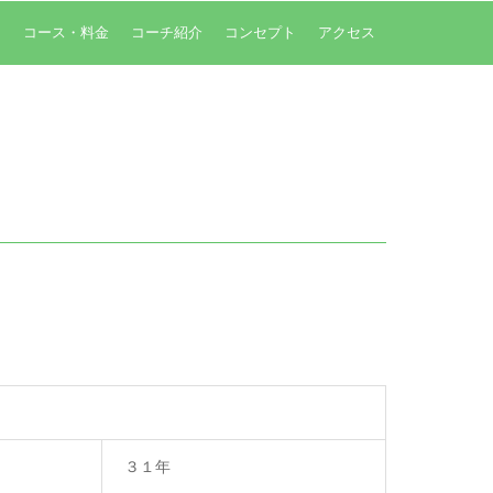
内
コース・料金
コーチ紹介
コンセプト
アクセス
３１年