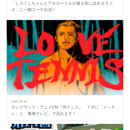
「しろくじちゃんとアホロートルが寝る前にほめるラジ
オ」に一柳コーチ出演！
2026.06.30
ロングウッド・アニメCM『侍テニス』 ７月に「メ～テ
レ」と「東海テレビ」で流れます！