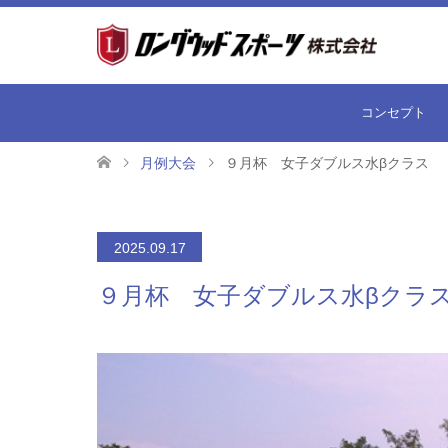
コンセプト
月例大会
９月杯 女子ダブルス水βクラス
2025.09.17
９月杯 女子ダブルス水βクラ