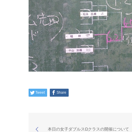
Tweet
Share
本日の女子ダブルスΩクラスの開催について