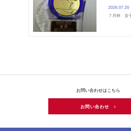
2026.07.20
７月杯 女
お問い合わせはこちら
お問い合わせ