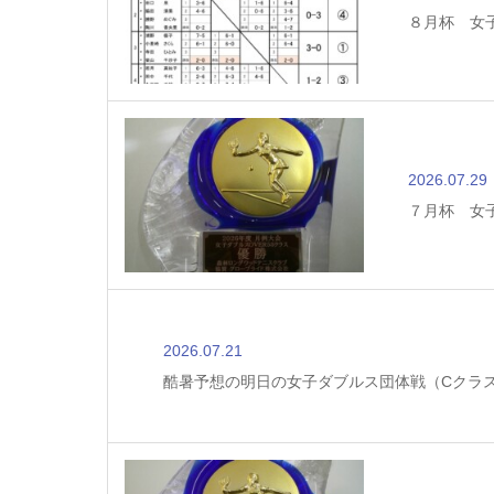
８月杯 女
2026.07.29
７月杯 女子
2026.07.21
酷暑予想の明日の女子ダブルス団体戦（Cクラ