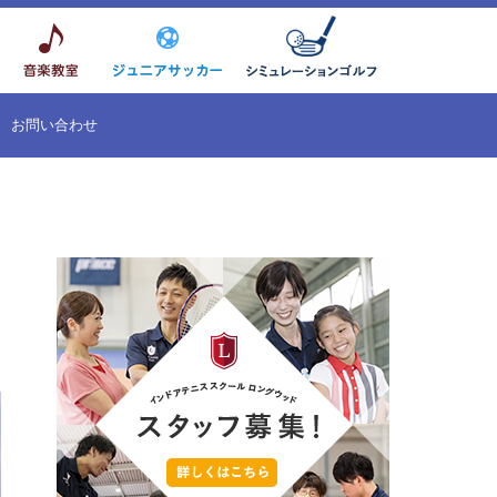
お問い合わせ