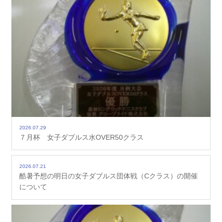
2026.07.29
７月杯 女子ダブルス水OVER50クラス
2026.07.21
酷暑予想の明日の女子ダブルス団体戦（Cクラス）の開催
について