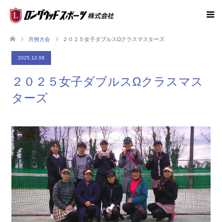
月例大会
２０２５女子ダブルスΩクラスマスターズ
2025.12.08
２０２５女子ダブルスΩクラスマス
ターズ