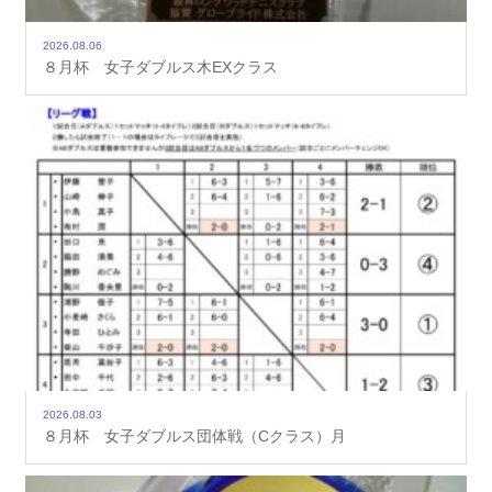
2026.08.06
８月杯 女子ダブルス木EXクラス
2026.08.03
８月杯 女子ダブルス団体戦（Cクラス）月