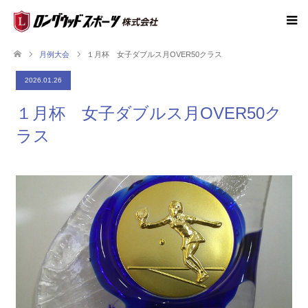
月例大会
１月杯 女子ダブルス月OVER50クラス
2026.01.26
１月杯 女子ダブルス月OVER50ク
ラス