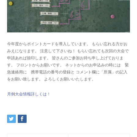
今年度からポイントカードを導入しています。 もらい忘れる方がお
みえになります。 注意して下さいね！ もらい忘れても次回の大会で
申請あれば捺印します。 皆さんのご参加お待ち申し上げておりま
す。 フロントからお願いです。 ネットからのお申込みの時には 緊
急連絡用に 携帯電話の番号の登録と コメント欄に「所属」の記入
をお願い致します。 よろしくお願いいたします。
月例大会情報詳しくは！