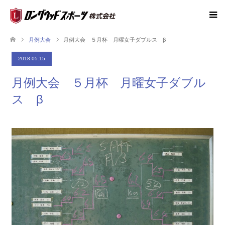
月例大会
月例大会 ５月杯 月曜女子ダブルス β
2018.05.15
月例大会 ５月杯 月曜女子ダブル
ス β