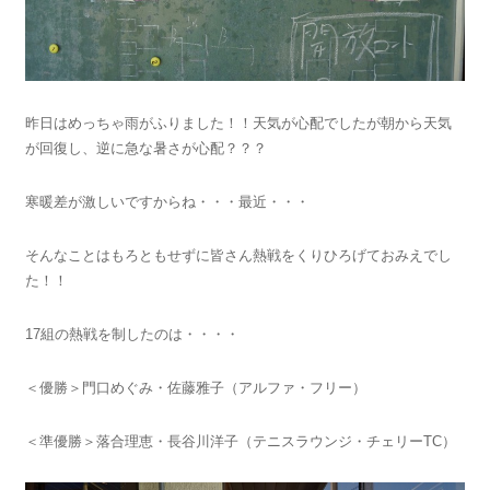
昨日はめっちゃ雨がふりました！！天気が心配でしたが朝から天気
が回復し、逆に急な暑さが心配？？？
寒暖差が激しいですからね・・・最近・・・
そんなことはもろともせずに皆さん熱戦をくりひろげておみえでし
た！！
17組の熱戦を制したのは・・・・
＜優勝＞門口めぐみ・佐藤雅子（アルファ・フリー）
＜準優勝＞落合理恵・長谷川洋子（テニスラウンジ・チェリーTC）