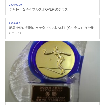
2026.07.29
７月杯 女子ダブルス水OVER50クラス
2026.07.21
酷暑予想の明日の女子ダブルス団体戦（Cクラス）の開催
について