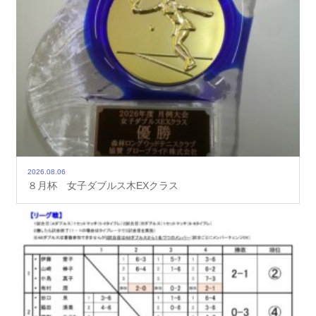
2026.08.06
８月杯 女子ダブルス木EXクラス