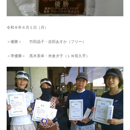
令和８年６月１日（月）
＜優勝＞ 竹田晶子・吉田あすか（フリー）
＜準優勝＞ 黒木美幸・米倉夕子（ＬＷ長久手）