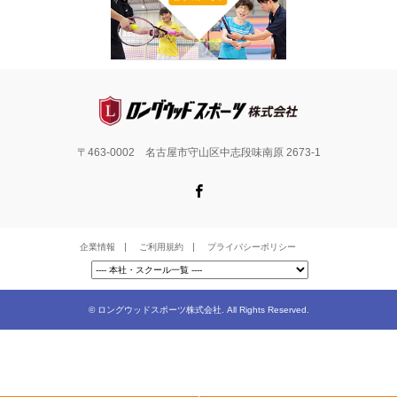
〒463-0002 名古屋市守山区中志段味南原 2673-1
Facebook
企業情報
ご利用規約
プライバシーポリシー
©
ロングウッドスポーツ株式会社
. All Rights Reserved.