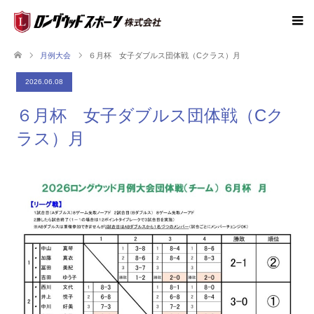
月例大会
６月杯 女子ダブルス団体戦（Cクラス）月
2026.06.08
６月杯 女子ダブルス団体戦（Cク
ラス）月