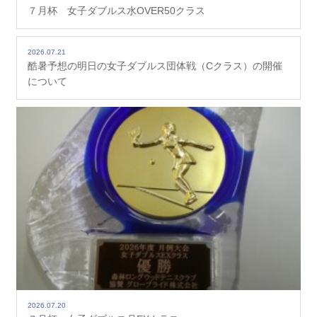
７月杯 女子ダブルス水OVER50クラス
2026.07.21
酷暑予想の明日の女子ダブルス団体戦（Cクラス）の開催
について
2026.07.20