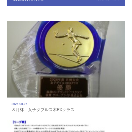
2026.08.06
８月杯 女子ダブルス木EXクラス