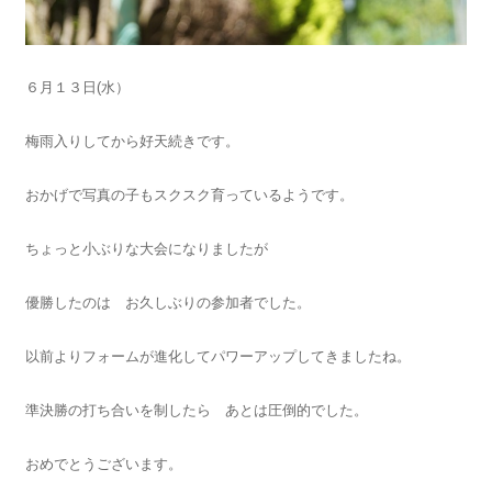
６月１３日(水）
梅雨入りしてから好天続きです。
おかげで写真の子もスクスク育っているようです。
ちょっと小ぶりな大会になりましたが
優勝したのは お久しぶりの参加者でした。
以前よりフォームが進化してパワーアップしてきましたね。
準決勝の打ち合いを制したら あとは圧倒的でした。
おめでとうございます。