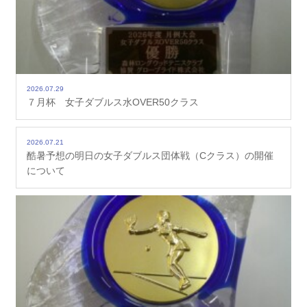
2026.07.29
７月杯 女子ダブルス水OVER50クラス
2026.07.21
酷暑予想の明日の女子ダブルス団体戦（Cクラス）の開催
について