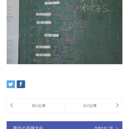
最近の月例大会
月例大会一覧