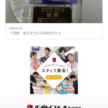
2026.07.20
７月杯 女子ダブルス月EXクラス