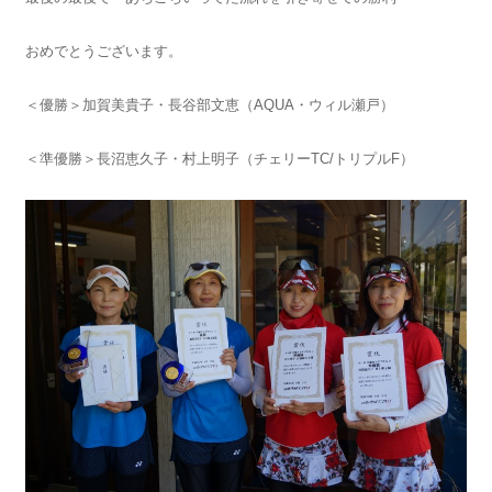
おめでとうございます。
＜優勝＞加賀美貴子・長谷部文恵（AQUA・ウィル瀬戸）
＜準優勝＞長沼恵久子・村上明子（チェリーTC/トリプルF）