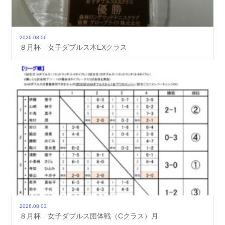
2026.08.06
８月杯 女子ダブルス木EXクラス
2026.08.03
８月杯 女子ダブルス団体戦（Cクラス）月