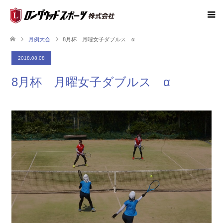
月例大会
8月杯 月曜女子ダブルス α
2018.08.08
8月杯 月曜女子ダブルス α