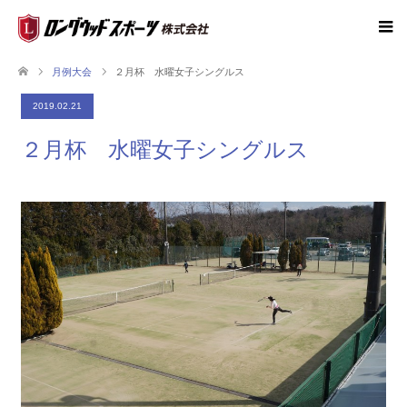
月例大会
２月杯 水曜女子シングルス
2019.02.21
２月杯 水曜女子シングルス