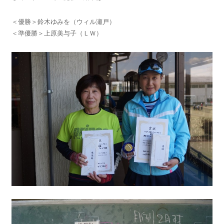
＜優勝＞鈴木ゆみを（ウィル瀬戸）
＜準優勝＞上原美与子（ＬＷ）