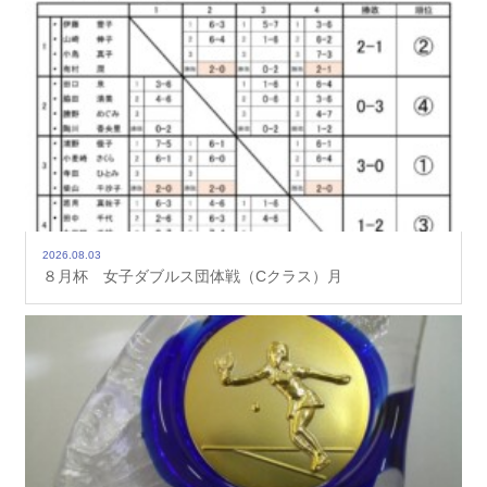
2026.08.03
８月杯 女子ダブルス団体戦（Cクラス）月