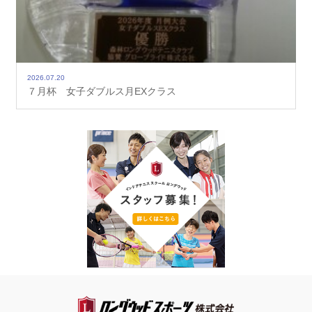
2026.07.20
７月杯 女子ダブルス月EXクラス