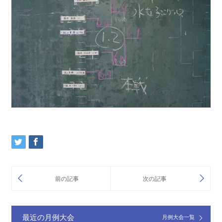
最近の月例大会
月例大会一覧