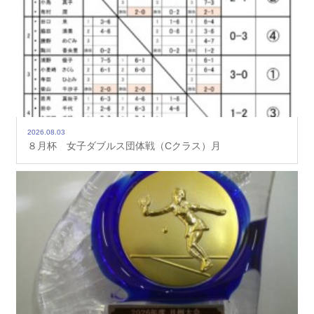
2026.08.03
８月杯 女子ダブルス団体戦（Cクラス）月