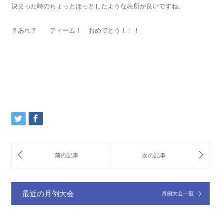
決まった時のちょっとほっとしたような表所が良いですね。
？あれ？ ティーム！ おめでとう！！！
最近の月例大会
月例大会一覧