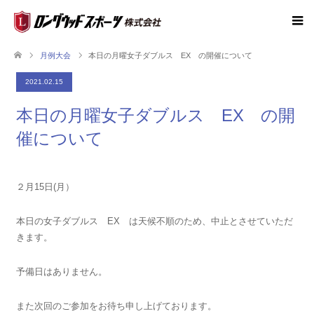
月例大会
本日の月曜女子ダブルス EX の開催について
2021.02.15
本日の月曜女子ダブルス EX の開
催について
２月15日(月）
本日の女子ダブルス EX は天候不順のため、中止とさせていただ
きます。
予備日はありません。
また次回のご参加をお待ち申し上げております。