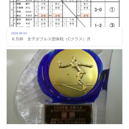
2026.08.03
８月杯 女子ダブルス団体戦（Cクラス）月