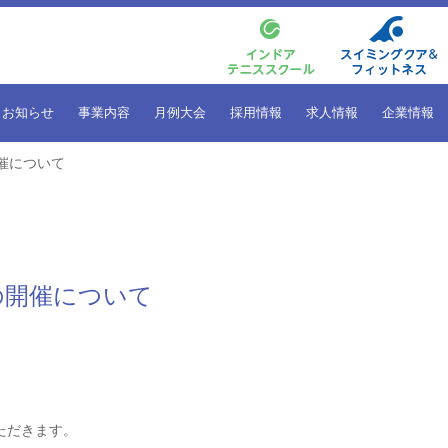
お知らせ
事業内容
月例大会
採用情報
求人情報
企業情報
催について
の開催について
ただきます。