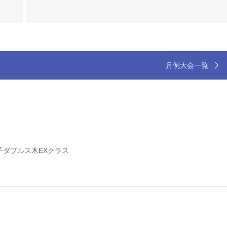
月例大会一覧
子ダブルス木EXクラス