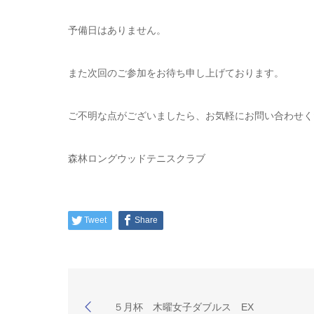
予備日はありません。
また次回のご参加をお待ち申し上げております。
ご不明な点がございましたら、お気軽にお問い合わせく
森林ロングウッドテニスクラブ
Tweet
Share
５月杯 木曜女子ダブルス EX