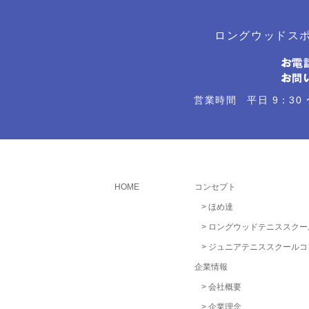
ロングウッドス
営業時間 平日 9：30 
HOME
コンセプト
ほめ達
ロングウッドテニススクー
ジュニアテニススクールコ
企業情報
会社概要
企業理念