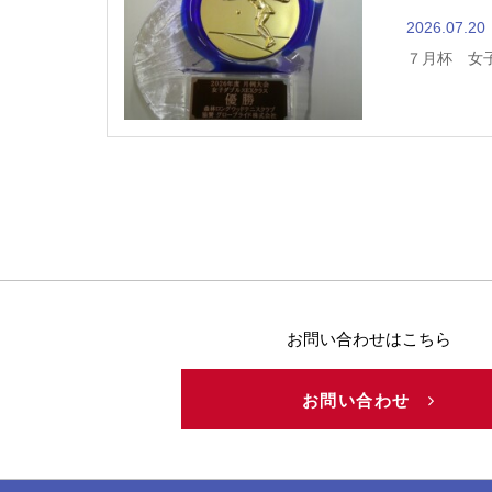
2026.07.20
７月杯 女
お問い合わせはこちら
お問い合わせ