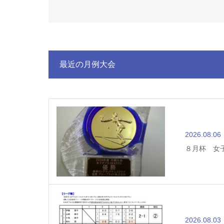
最近の月例大会
2026.08.06
８月杯 女
2026.08.03