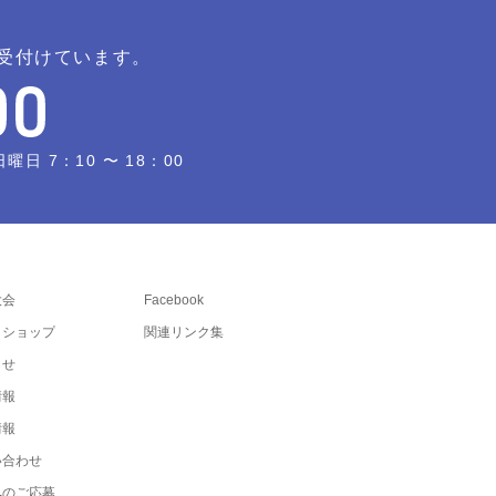
受付けています。
日 7：10 〜 18：00
大会
Facebook
トショップ
関連リンク集
らせ
情報
情報
い合わせ
へのご応募