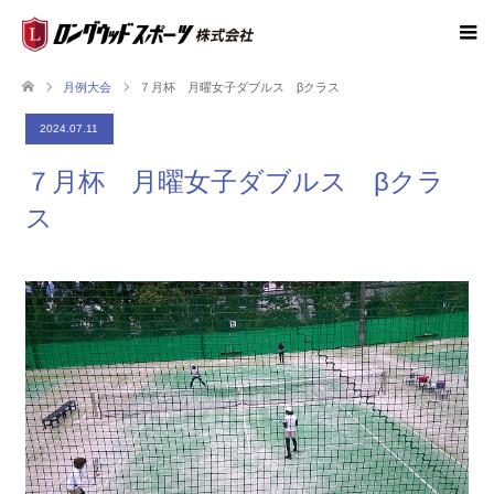
月例大会
７月杯 月曜女子ダブルス βクラス
2024.07.11
７月杯 月曜女子ダブルス βクラ
ス