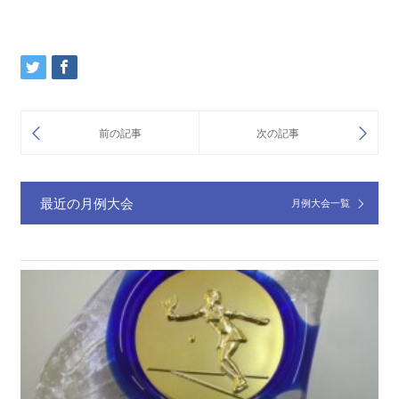
最近の月例大会
月例大会一覧