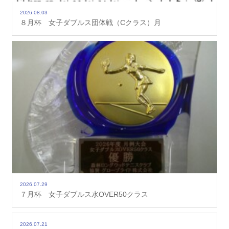
2026.08.03
８月杯 女子ダブルス団体戦（Cクラス）月
2026.07.29
７月杯 女子ダブルス水OVER50クラス
2026.07.21