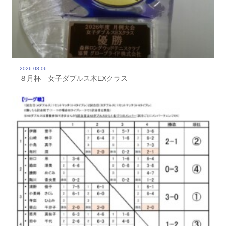
2026.08.06
８月杯 女子ダブルス木EXクラス