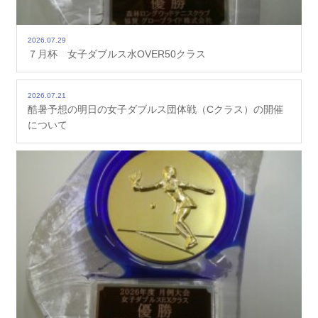
2026.07.29
７月杯 女子ダブルス水OVER50クラス
2026.07.21
酷暑予想の明日の女子ダブルス団体戦（Cクラス）の開催
について