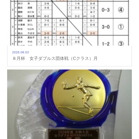
2026.08.03
８月杯 女子ダブルス団体戦（Cクラス）月