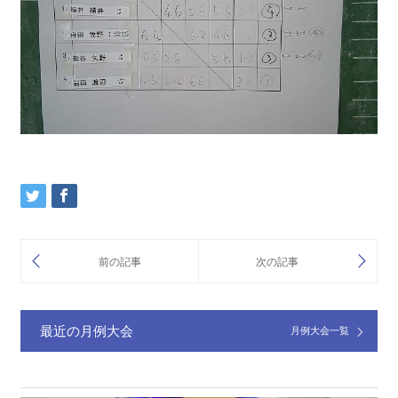
最近の月例大会
月例大会一覧