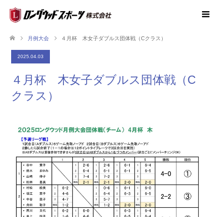
月例大会
４月杯 木女子ダブルス団体戦（Cクラス）
2025.04.03
４月杯 木女子ダブルス団体戦（C
クラス）