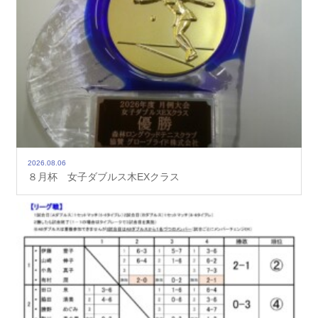
2026.08.06
８月杯 女子ダブルス木EXクラス