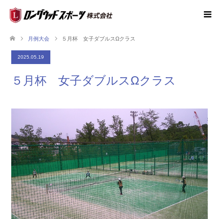
月例大会
５月杯 女子ダブルスΩクラス
2025.05.19
５月杯 女子ダブルスΩクラス