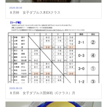
2026.08.06
８月杯 女子ダブルス木EXクラス
2026.08.03
８月杯 女子ダブルス団体戦（Cクラス）月