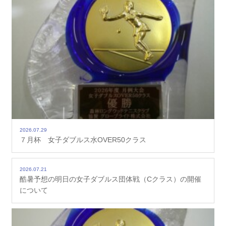
2026.07.29
７月杯 女子ダブルス水OVER50クラス
2026.07.21
酷暑予想の明日の女子ダブルス団体戦（Cクラス）の開催
について