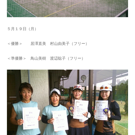
５月１９日（月）
＜優勝＞ 居澤直美 村山由美子（フリー）
＜準優勝＞ 鳥山美樹 渡辺聡子（フリー）