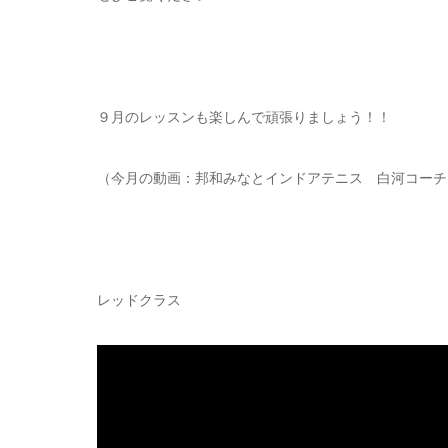
９月のレッスンも楽しんで頑張りましょう！！
（今月の動画：邦和みなとインドアテニス 白河コーチ
レッドクラス