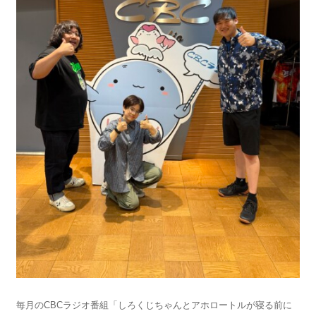
毎月のCBCラジオ番組「しろくじちゃんとアホロートルが寝る前に