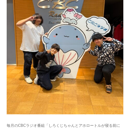
毎月のCBCラジオ番組「しろくじちゃんとアホロートルが寝る前に