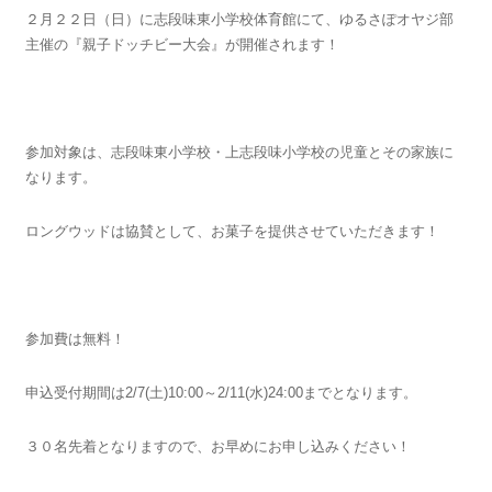
２月２２日（日）に志段味東小学校体育館にて、ゆるさぽオヤジ部
主催の『親子ドッチビー大会』が開催されます！
参加対象は、志段味東小学校・上志段味小学校の児童とその家族に
なります。
ロングウッドは協賛として、お菓子を提供させていただきます！
参加費は無料！
申込受付期間は2/7(土)10:00～2/11(水)24:00までとなります。
３０名先着となりますので、お早めにお申し込みください！