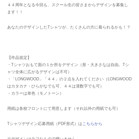
４４周年となる今回も、スクール生の皆さまからデザインを募集し
ます！！
あなたのデザインしたTシャツが、たくさんの方に着られるかも！？
【作品規定】
・Tシャツおもて面の１か所をデザイン（形・大きさなは自由。Tシ
ャツ全体に広がるデザインは不可）
・「LONGWOOD」「４４」の２点を入れてください（LONGWOOD
はカタカナ・ひらがなでも可、４４は漢数字でも可）
・カラーは単色（モノトーン）
用紙は各校フロントにて用意します（それ以外の用紙でも可）
Tシャツデザイン応募用紙（PDF形式）は
こちらから
※デザインはラフなもので構いません。