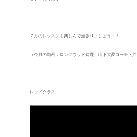
７月のレッスンも楽しんで頑張りましょう！！
（今月の動画：ロングウッド鈴鹿 山下大夢コーチ・芦
レッドクラス