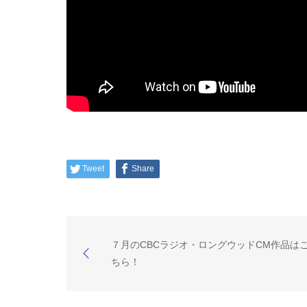
Tweet
Share
７月のCBCラジオ・ロングウッドCM作品は
ちら！