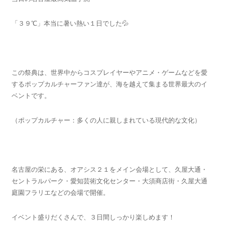
「３９℃」本当に暑い熱い１日でした💦
この祭典は、世界中からコスプレイヤーやアニメ・ゲームなどを愛
するポップカルチャーファン達が、海を越えて集まる世界最大のイ
ベントです。
（ポップカルチャー：多くの人に親しまれている現代的な文化）
名古屋の栄にある、オアシス２１をメイン会場として、久屋大通・
セントラルパーク・愛知芸術文化センター・大須商店街・久屋大通
庭園フラリエなどの会場で開催。
イベント盛りだくさんで、３日間しっかり楽しめます！