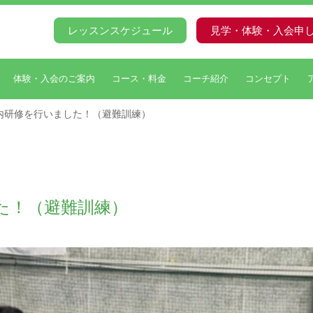
レッスンスケジュール
見学・体験・入会申
体験・入会のご案内
コース・料金
コーチ紹介
コンセプト
内研修を行いました！（避難訓練）
た！（避難訓練）