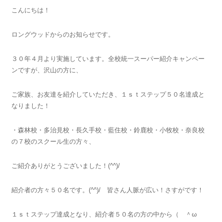
こんにちは！
ロングウッドからのお知らせです。
３０年４月より実施しています。全校統一スーパー紹介キャンペー
ンですが、沢山の方に、
ご家族、お友達を紹介していただき、１ｓｔステップ５０名達成と
なりました！
・森林校・多治見校・長久手校・藍住校・鈴鹿校・小牧校・奈良校
の７校のスクール生の方々、
ご紹介ありがとうございました！(^^)/
紹介者の方々５０名です。(^^)/ 皆さん人脈が広い！さすがです！
１ｓｔステップ達成となり、紹介者５０名の方の中から（ ＾ω